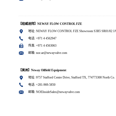
【纽威迪拜】NEWAY FLOW CONTROL FZE
地址: NEWAY FLOW CONTROL FZE Showroom S3B5 SR01/02 JAFZA
电话: +971 4 4562947
传真: +971 4 4563063
邮箱: noe.ae@newayvalve.com
【美洲】Neway Oilfield Equipment
地址: 9757 Stafford Centre Drive, Stafford TX, 774773300 North Co.
电话: +281-969-5850
邮箱: NOEInsideSales@newayvalve.com