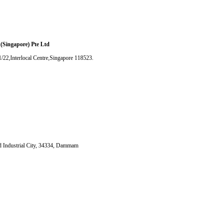
apore) Pte Ltd
2,Interlocal Centre,Singapore 118523.
Industrial City, 34334, Dammam